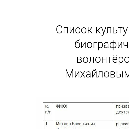
Список культу
биографич
волонтёр
Михайловым в