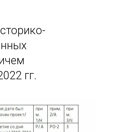
сторико-
енных
ичем
022 гг.