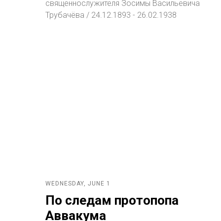
священнослужителя Зосимы Васильевича
Трубачёва / 24.12.1893 - 26.02.1938
WEDNESDAY, JUNE 1
По следам протопопа
Аввакума