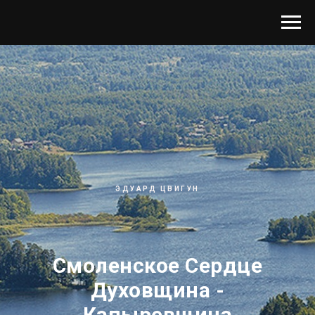
ЭДУАРД ЦВИГУН
Смоленское Сердце
Духовщина -
Капыревщина