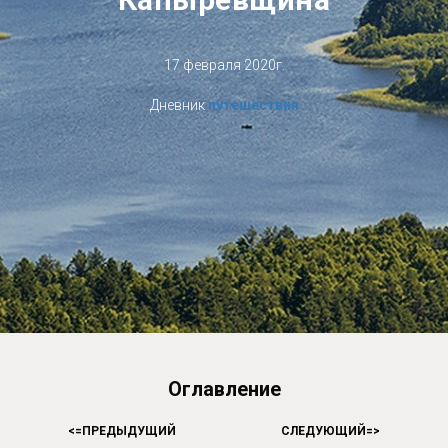
17 февраля 2020г.
Дневник
путешествия
Оглавление
<=
ПРЕДЫДУЩИЙ
HHHHHHHHHHH
СЛЕДУЮЩИЙ=
>