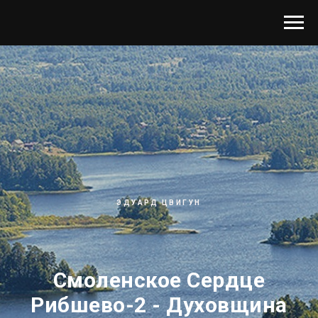
ЭДУАРД ЦВИГУН
Смоленское Сердце
Рибшево-2 - Духовщина