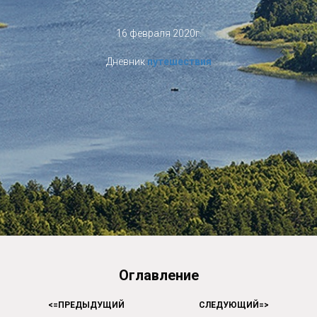
16 февраля 2020г.
Дневник
путешествия
Оглавление
<=
ПРЕДЫДУЩИЙ
HHHHHHHHHHH
СЛЕДУЮЩИЙ=
>