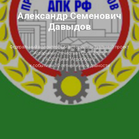
Александр Семенович
Давыдов
Федеральный волонтёрский историко-актуальный проект
"Аграрники Отечества - Соль Земли"
("АОСЗ") или "АгроОбоз-2"
к событиям 30-летней и иной давности