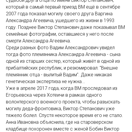
судьбой друга отца по имени Виктор Степанович,
который в самый первый приезд ВМ ещё в сентябре
2007 года показал могилу своего друга Варгина
Александра Агеевича, ушедшего из жизни в 1993
году. Позднее Виктор Степанович даже показывал ВМ
семейные фотографии, оставшиеся у него после
смерти Александра Агеевича.
Среди разных фото Вадим Александрович увидел
тогда фото племянника Александра Агеевича - сына
одной из старших сестер, который живёт в одной из
прибалтийских республик, и резюмировал: "Внешне
племянник отца - вылитый Вадим". Даже никакая
генетическая экспертиза не нужна...
Уже в апреле 2017 года, когда ВМ проследовал из
Егорьевска через Хотеичи в рамках одного
волонтерского военного проекта, чтобы разыскать
могилу деда-фронтовика, Виктор Степанович уже
тяжело болел. Спустя некоторое время его не стало.
Анна Ивановна объяснила, где на староверском
кладбище похоронен вместе с женой Бобин Виктор