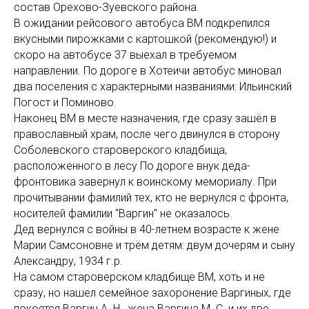
состав Орехово-Зуевского района.
В ожидании рейсового автобуса ВМ подкрепился
вкусными пирожками с картошкой (рекомендую!) и
скоро на автобусе 37 выехал в требуемом
направлении. По дороге в Хотеичи автобус миновал
два поселения с характерными названиями: Ильинский
Погост и Поминово.
Наконец ВМ в месте назначения, где сразу зашёл в
православный храм, после чего двинулся в сторону
Соболевского староверского кладбища,
расположенного в лесу По дороге внук деда-
фронтовика завернул к воинскому мемориалу. При
прочитывании фамилий тех, кто не вернулся с фронта,
носителей фамилии "Варгин" не оказалось.
Дед вернулся с войны в 40-летнем возрасте к жене
Марии Самсоновне и трём детям: двум дочерям и сыну
Александру, 1934 г.р.
На самом староверском кладбище ВМ, хоть и не
сразу, но нашел семейное захоронение Варгиных, где
покоятся Варгин А. Н., жена Варгина М. С. и их две