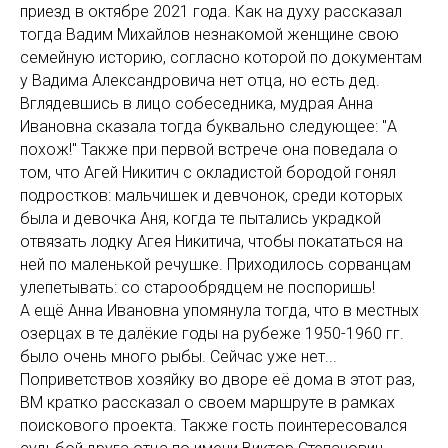
приезд в октябре 2021 года. Как на духу рассказал
тогда Вадим Михайлов незнакомой женщине свою
семейную историю, согласно которой по документам
у Вадима Александровича нет отца, но есть дед.
Вглядевшись в лицо собеседника, мудрая Анна
Ивановна сказала тогда буквально следующее: "А
похож!" Также при первой встрече она поведала о
том, что Агей Никитич с окладистой бородой гонял
подростков: мальчишек и девчонок, среди которых
была и девочка Аня, когда те пытались украдкой
отвязать лодку Агея Никитича, чтобы покататься на
ней по маленькой речушке. Приходилось сорванцам
улепетывать: со старообрядцем не поспоришь!
А ещё Анна Ивановна упомянула тогда, что в местных
озерцах в те далёкие годы на рубеже 1950-1960 гг.
было очень много рыбы. Сейчас уже нет...
Поприветствов хозяйку во дворе её дома в этот раз,
ВМ кратко рассказал о своем маршруте в рамках
поискового проекта. Также гость поинтересовался