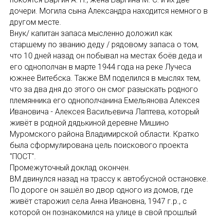
дочери. Могила сына Александра находится немного в
другом месте.
Внук/ капитан запаса мысленно доложил как
старшему по званию деду / рядовому запаса о том,
что 10 дней назад он побывал на местах боёв деда и
его однополчан в марте 1944 года на реке Лучеса
южнее Витебска. Также ВМ поделился в мыслях тем,
что за два дня до этого он смог разыскать родного
племянника его однополчанина Емельянова Алексея
Ивановича - Алексея Васильевича Лаптева, который
живёт в родной дядькиной деревне Мишино
Муромского района Владимирской области. Кратко
была сформулирована цель поискового проекта
"ПОСТ".
Промежуточный доклад окончен.
ВМ двинулся назад на трассу к автобусной остановке.
По дороге он зашёл во двор одного из домов, где
живёт старожил села Анна Ивановна, 1947 г.р., с
которой он познакомился на улице в свой прошлый