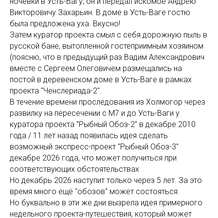
ночёвки в Усть-Вагу, он и передал искомое Андрею
Викторовичу Захарьин. В доме в Усть-Ваге гостю
была предложена уха. Вкусно!
Затем куратор проекта смыл с себя дорожную пыль в
русской бане, вытопленной гостеприимным хозяином
(поясню, что в предыдущий раз Вадим Александрович
вместе с Сергеем Олеговичем размещались на
постой в деревенском доме в Усть-Ваге в рамках
проекта "Ченслериада-2".
В течение времени проследования из Холмогор через
развилку на пересечении с М7 и до Усть-Ваги у
куратора проекта "Рыбный Обоз-2" в декабре 2010
года / 11 лет назад появилась идея сделать
возможный экспресс-проект "Рыбный Обоз-3"
декабре 2026 года, что может получиться при
соответствующих обстоятельствах
Но декабрь 2026 наступит только через 5 лет. За это
время много ещё "обозов" может состояться.
Но буквально в эти же дни вызрела идея примерного
недельного проекта-путешествия, который может