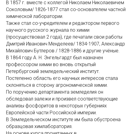
В 1857 г. вместе с коллегой Николаем Николаевичем
Соколовым/ 1826-1877 стал со-основателем частной
химической лаборатории.
Также стал со-учредителем и редактором первого
научного русского журнала по химии
(просуществовал 2 года), где печатали свои работы
Дмитрий Иванович Менделеев/ 1834-1907, Александр
Михайлович Бутлеров / 1828-1886 и другие учёные.
В 1864 году А. Н. Энгельгардт был назначен
профессором химии во вновь открытый
Петербургский земледельческий институт.
Постепенно область его научных интересов стала
склоняться в сторону агрономической химии.
По поручению департамента земледелия он
обследовал залежи и произвел соответствующие
анализы фосфоритов в некоторых губерниях
Европейской части Российской империи.
В Земледельческом институте им была обустроена
образцовая химлаборатория.
На основе курса прочитанных в