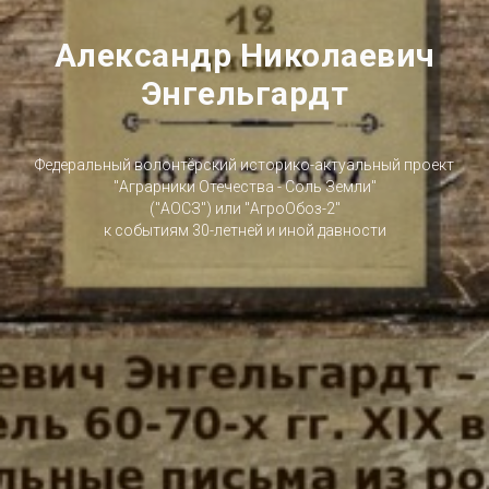
Александр Николаевич
Энгельгардт
Федеральный волонтёрский историко-актуальный проект
"Аграрники Отечества - Соль Земли"
("АОСЗ") или "АгроОбоз-2"
к событиям 30-летней и иной давности