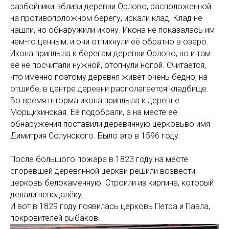
разбойники вблизи деревни Орлово, расположенной
на противоположном берегу, искали клад. Клад не
нашли, но обнаружили икону. Икона не показалась им
чем-то ценным, и они отпихнули её обратно в озеро.
Икона приплыла к берегам деревни Орлово, но и там
её не посчитали нужной, отопнули ногой. Считается,
что именно поэтому деревня живёт очень бедно, на
отшибе, в центре деревни располагается кладбище.
Во время шторма икона приплыла к деревне
Морщихинская. Её подобрали, а на месте её
обнаружения поставили деревянную церковьво имя
Димитрия Солунского. Было это в 1596 году.
После большого пожара в 1823 году на месте
сгоревшей деревянной церкви решили возвести
церковь белокаменную. Строили из кирпича, который
делали неподалёку.
И вот в 1829 году появилась церковь Петра и Павла,
покровителей рыбаков.