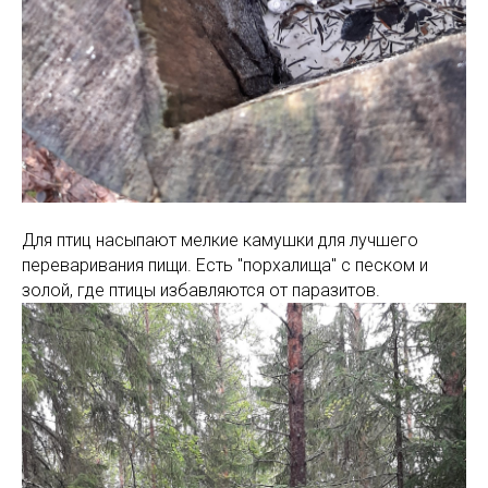
Для птиц насыпают мелкие камушки для лучшего
переваривания пищи. Есть "порхалища" с песком и
золой, где птицы избавляются от паразитов.